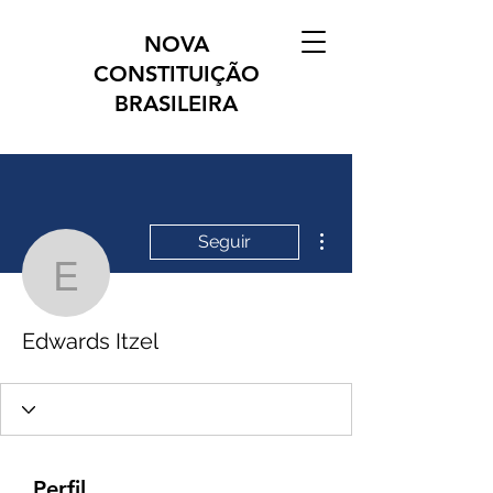
NOVA
CONSTITUIÇÃO
BRASILEIRA
Mais ações
Seguir
Edwards Itzel
Edwards Itzel
Perfil