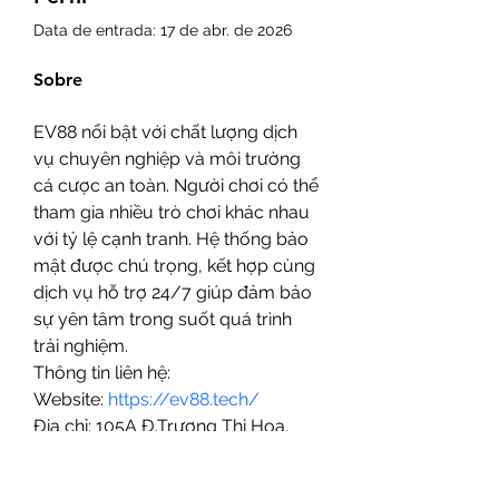
Data de entrada: 17 de abr. de 2026
Sobre
EV88 nổi bật với chất lượng dịch 
vụ chuyên nghiệp và môi trường 
cá cược an toàn. Người chơi có thể 
tham gia nhiều trò chơi khác nhau 
với tỷ lệ cạnh tranh. Hệ thống bảo 
mật được chú trọng, kết hợp cùng 
dịch vụ hỗ trợ 24/7 giúp đảm bảo 
sự yên tâm trong suốt quá trình 
trải nghiệm.
Thông tin liên hệ: 
Website: 
https://ev88.tech/  
Địa chỉ: 105A Đ.Trương Thị Hoa, 
Hiệp Thành, Tân Thới Hiệp, Hồ Chí 
Minh 70000, Vietnam